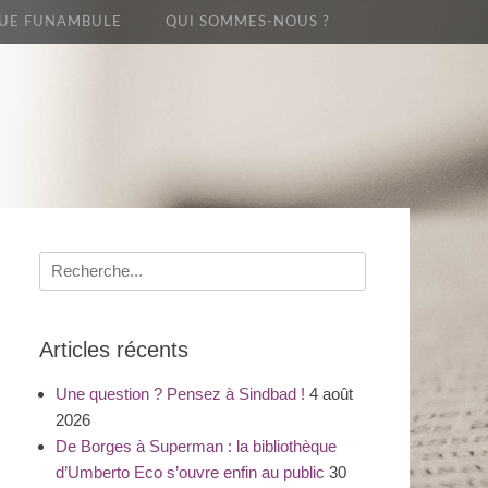
UE FUNAMBULE
QUI SOMMES-NOUS ?
Recherche
pour
:
Articles récents
Une question ? Pensez à Sindbad !
4 août
2026
De Borges à Superman : la bibliothèque
d’Umberto Eco s’ouvre enfin au public
30