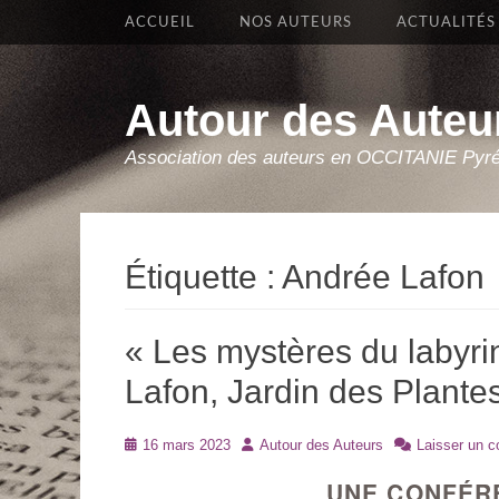
Premier Menu
Aller
ACCUEIL
NOS AUTEURS
ACTUALITÉS
au
contenu
Autour des Auteu
Association des auteurs en OCCITANIE Pyr
Étiquette :
Andrée Lafon
« Les mystères du labyri
Lafon, Jardin des Plante
Posté
Auteur
16 mars 2023
Autour des Auteurs
Laisser un 
le
UNE CONFÉR