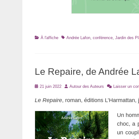
Catégories
Tags
À l'affiche
Andrée Lafon
,
conférence
,
Jardin des Pl
Le Repaire, de Andrée L
Posté
Auteur
21 juin 2022
Autour des Auteurs
Laisser un co
le
Le Repaire
, roman, éditions L’Harmattan, 
Un homme
choc, a 
un coupl