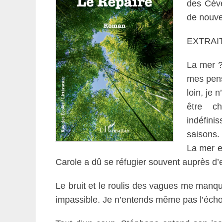
des Céve
de nouve
EXTRAI
La mer ?
mes pens
loin, je 
être ch
indéfini
saisons.
La mer e
Carole a dû se réfugier souvent auprès d’e
Le bruit et le roulis des vagues me manque
impassible. Je n’entends même pas l’écho