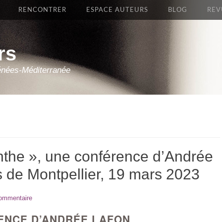
RENCONTRER
ESPACE AUTEURS
BLOG
REV
rs
énées-Méditerranée
nthe », une conférence d’Andrée
s de Montpellier, 19 mars 2023
commentaire
ENCE D’ANDRÉE LAFON