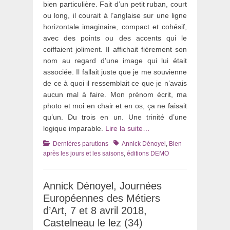
bien particulière. Fait d’un petit ruban, court
ou long, il courait à l’anglaise sur une ligne
horizontale imaginaire, compact et cohésif,
avec des points ou des accents qui le
coiffaient joliment. Il affichait fièrement son
nom au regard d’une image qui lui était
associée. Il fallait juste que je me souvienne
de ce à quoi il ressemblait ce que je n’avais
aucun mal à faire. Mon prénom écrit, ma
photo et moi en chair et en os, ça ne faisait
qu’un. Du trois en un. Une trinité d’une
logique imparable.
Lire la suite…
Catégories
Tags
Dernières parutions
Annick Dénoyel
,
Bien
après les jours et les saisons
,
éditions DEMO
Annick Dénoyel, Journées
Européennes des Métiers
d’Art, 7 et 8 avril 2018,
Castelneau le lez (34)