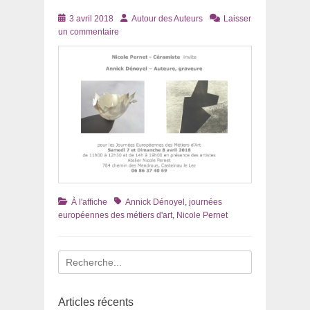
Posté
Auteur
3 avril 2018
Autour des Auteurs
Laisser
le
un commentaire
Catégories
Tags
À l'affiche
Annick Dénoyel
,
journées
européennes des métiers d'art
,
Nicole Pernet
Recherche
pour
:
Articles récents