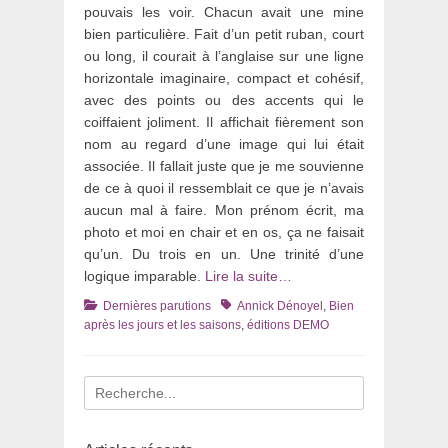
pouvais les voir. Chacun avait une mine
bien particulière. Fait d’un petit ruban, court
ou long, il courait à l’anglaise sur une ligne
horizontale imaginaire, compact et cohésif,
avec des points ou des accents qui le
coiffaient joliment. Il affichait fièrement son
nom au regard d’une image qui lui était
associée. Il fallait juste que je me souvienne
de ce à quoi il ressemblait ce que je n’avais
aucun mal à faire. Mon prénom écrit, ma
photo et moi en chair et en os, ça ne faisait
qu’un. Du trois en un. Une trinité d’une
logique imparable.
Lire la suite…
Catégories
Tags
Dernières parutions
Annick Dénoyel
,
Bien
après les jours et les saisons
,
éditions DEMO
Recherche
pour
: