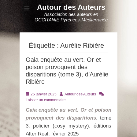
Autour des Auteurs
Association des auteurs en
OCCITANIE Pyrénées-Méditerranée
Étiquette :
Aurélie Ribière
Gaia enquête au vert. Or et
poison provoquent des
disparitions (tome 3), d’Aurélie
Ribière
Posté
Auteur
26 janvier 2025
Autour des Auteurs
le
Laisser un commentaire
Gaia enquête au vert. Or et poison
provoquent des disparitions
, tome
3, policier (cosy mystery), éditions
Alter Real, février 2025