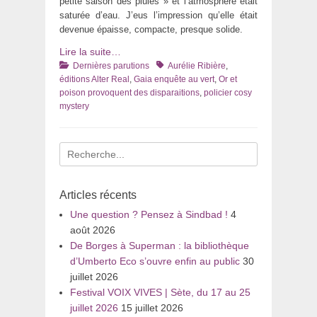
petite saison des pluies » et l’atmosphère était
saturée d’eau. J’eus l’impression qu’elle était
devenue épaisse, compacte, presque solide.
Lire la suite…
Catégories
Tags
Dernières parutions
Aurélie Ribière
,
éditions Alter Real
,
Gaia enquête au vert
,
Or et
poison provoquent des disparaitions
,
policier cosy
mystery
Recherche
pour
:
Articles récents
Une question ? Pensez à Sindbad !
4
août 2026
De Borges à Superman : la bibliothèque
d’Umberto Eco s’ouvre enfin au public
30
juillet 2026
Festival VOIX VIVES | Sète, du 17 au 25
juillet 2026
15 juillet 2026