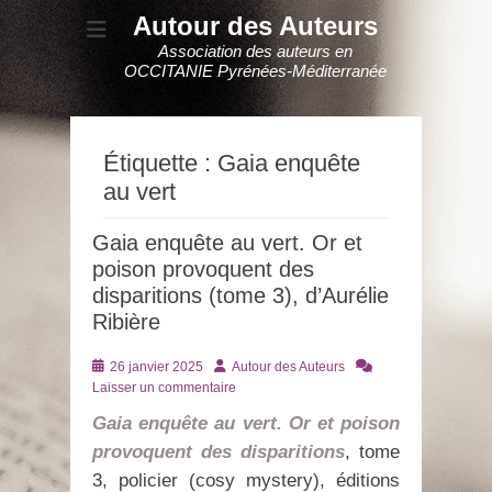
Autour des Auteurs
Association des auteurs en
OCCITANIE Pyrénées-Méditerranée
Étiquette :
Gaia enquête
au vert
Gaia enquête au vert. Or et
poison provoquent des
disparitions (tome 3), d’Aurélie
Ribière
Posté
Auteur
26 janvier 2025
Autour des Auteurs
le
Laisser un commentaire
Gaia enquête au vert. Or et poison
provoquent des disparitions
, tome
3, policier (cosy mystery), éditions