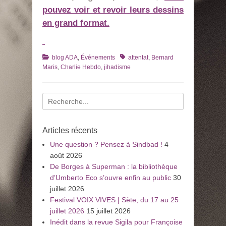
pouvez voir et revoir leurs dessins
en grand format.
Catégories
Tags
blog ADA
,
Événements
attentat
,
Bernard
Maris
,
Charlie Hebdo
,
jihadisme
Recherche
pour
:
Articles récents
Une question ? Pensez à Sindbad !
4
août 2026
De Borges à Superman : la bibliothèque
d’Umberto Eco s’ouvre enfin au public
30
juillet 2026
Festival VOIX VIVES | Sète, du 17 au 25
juillet 2026
15 juillet 2026
Inédit dans la revue Sigila pour Françoise