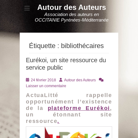
Autour des Auteurs
Association des auteurs en
OCCITANIE Pyrénées-Méditerranée
Étiquette :
bibliothécaires
Eurékoi, un site ressource du
service public
Posté
Auteur
24 février 2018
Autour des Auteurs
le
Laisser un commentaire
ActuaLitté rappelle
opportunément l’existence
de la
plateforme Eurékoi
,
un étonnant site
ressource
.