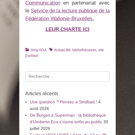
Communication
en partenariat avec
le
Service de la lecture publique de la
Fédération Wallonie-Bruxelles.
LEUR CHARTE ICI
Catégories
Tags
blog ADA
ActuaLitté
,
bibliothécaires
,
site
Eurékoi
Recherche
pour
:
Articles récents
Une question ? Pensez à Sindbad !
4
août 2026
De Borges à Superman : la bibliothèque
d’Umberto Eco s’ouvre enfin au public
30
juillet 2026
Festival VOIX VIVES | Sète, du 17 au 25