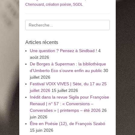
Chenouard
,
création poésie
,
SGDL
Recherche
pour
:
Articles récents
Une question ? Pensez à Sindbad !
4
août 2026
De Borges à Superman : la bibliothèque
d’Umberto Eco s’ouvre enfin au public
30
juillet 2026
Festival VOIX VIVES | Sète, du 17 au 25
juillet 2026
15 juillet 2026
Inédit dans la revue Sigila pour Françoise
Renaud | n° 57 : « Conversions –
Conversões » | printemps – été 2026
26
juin 2026
Être en Poésie (12), de François Szabó
15 juin 2026