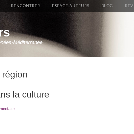
RENCONTRER
ESPACE AUTEURS
BLOG
REV
rs
énées-Méditerranée
 région
s la culture
mentaire