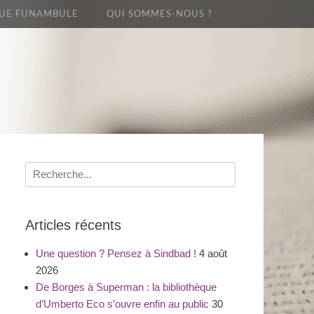
UE FUNAMBULE
QUI SOMMES-NOUS ?
Recherche
pour
:
Articles récents
Une question ? Pensez à Sindbad !
4 août
2026
De Borges à Superman : la bibliothèque
d’Umberto Eco s’ouvre enfin au public
30