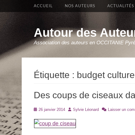
Premier Menu
Aller
ACCUEIL
NOS AUTEURS
ACTUALITÉS
au
contenu
Autour des Auteu
Association des auteurs en OCCITANIE Pyr
Étiquette :
budget culture
Des coups de ciseaux dan
Posté
Auteur
26 janvier 2014
Sylvie Léonard
Laisser un com
le