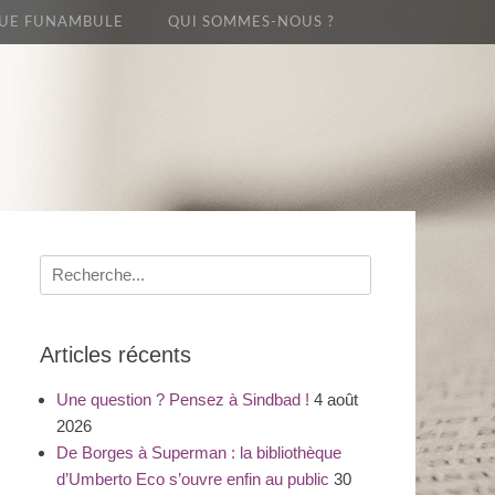
UE FUNAMBULE
QUI SOMMES-NOUS ?
Recherche
pour
:
Articles récents
Une question ? Pensez à Sindbad !
4 août
2026
De Borges à Superman : la bibliothèque
d’Umberto Eco s’ouvre enfin au public
30