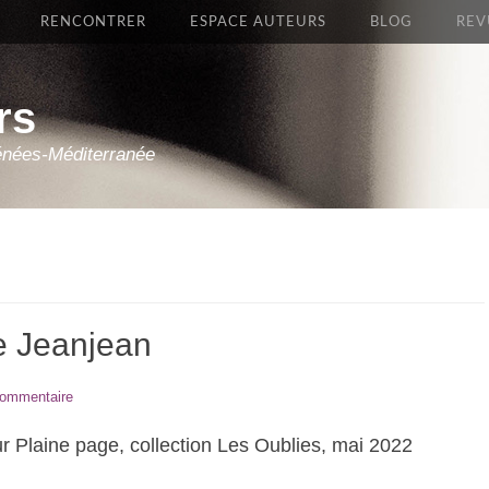
RENCONTRER
ESPACE AUTEURS
BLOG
REV
rs
énées-Méditerranée
e Jeanjean
commentaire
eur Plaine page, collection Les Oublies, mai 2022