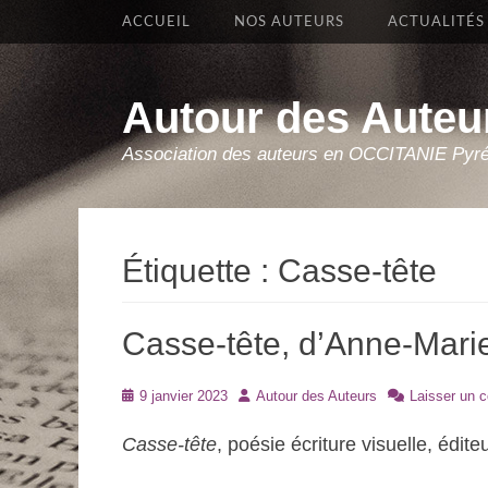
Premier Menu
Aller
ACCUEIL
NOS AUTEURS
ACTUALITÉS
au
contenu
Autour des Auteu
Association des auteurs en OCCITANIE Pyr
Étiquette :
Casse-tête
Casse-tête, d’Anne-Mari
Posté
Auteur
9 janvier 2023
Autour des Auteurs
Laisser un 
le
Casse-tête
, poésie écriture visuelle, édit