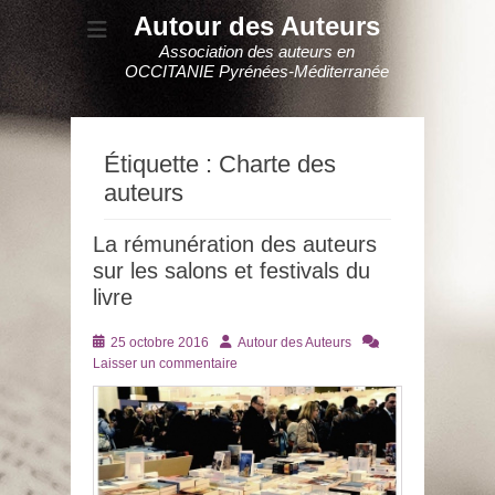
Autour des Auteurs
Association des auteurs en
OCCITANIE Pyrénées-Méditerranée
Étiquette :
Charte des
auteurs
La rémunération des auteurs
sur les salons et festivals du
livre
Posté
Auteur
25 octobre 2016
Autour des Auteurs
le
Laisser un commentaire