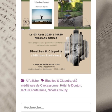
Catégories
Tags
À l'affiche
Bluettes & Clapotis
,
cité
médiévale de Carcassonne
,
Hôtel le Donjon
,
lecture conférence
,
Nicolas Gouzy
Recherche
pour