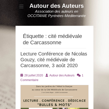
Autour des Auteurs
Association des auteurs en
OCCITANIE Pyrénées-Méditerranée
Étiquette :
cité médiévale
de Carcassonne
Lecture Conférence de Nicolas
Gouzy, cité médiévale de
Carcassonne, 3 août 2020
Posté
Auteur
28 juillet 2020
Autour des Auteurs
1
le
Commentaire