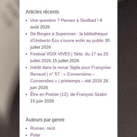
:
Articles récents
Une question ? Pensez à Sindbad !
4
août 2026
De Borges à Superman : la bibliothèque
d’Umberto Eco s’ouvre enfin au public
30
juillet 2026
Festival VOIX VIVES | Sète, du 17 au 25
juillet 2026
15 juillet 2026
Inédit dans la revue Sigila pour Françoise
Renaud | n° 57 : « Conversions –
Conversões » | printemps – été 2026
26
juin 2026
Être en Poésie (12), de François Szabó
15 juin 2026
Auteurs par genre
Roman, récit
Polar