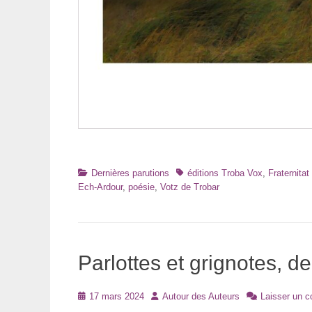
Catégories
Tags
Dernières parutions
éditions Troba Vox
,
Fraternita
Ech-Ardour
,
poésie
,
Votz de Trobar
Parlottes et grignotes, 
Posté
Auteur
17 mars 2024
Autour des Auteurs
Laisser un 
le