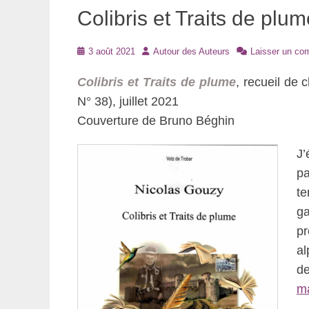
Colibris et Traits de plu
Posté
Auteur
3 août 2021
Autour des Auteurs
Laisser un co
le
Colibris et Traits de plume
, recueil de 
N° 38), juillet 2021
Couverture de Bruno Béghin
J’
pa
t
g
p
al
de
m