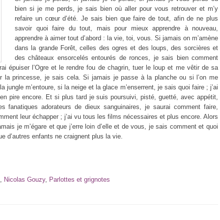
bien si je me perds, je sais bien où aller pour vous retrouver et m’y
refaire un cœur d’été. Je sais bien que faire de tout, afin de ne plus
savoir quoi faire du tout, mais pour mieux apprendre à nouveau,
apprendre à aimer tout d’abord : la vie, toi, vous. Si jamais on m’amène
dans la grande Forêt, celles des ogres et des loups, des sorcières et
des châteaux ensorcelés entourés de ronces, je sais bien comment
i épuiser l’Ogre et le rendre fou de chagrin, tuer le loup et me vêtir de sa
 la princesse, je sais cela. Si jamais je passe à la planche ou si l’on me
a jungle m’entoure, si la neige et la glace m’enserrent, je sais quoi faire ; j’ai
n pire encore. Et si plus tard je suis poursuivi, pisté, guetté, avec appétit,
s fanatiques adorateurs de dieux sanguinaires, je saurai comment faire,
ment leur échapper ; j’ai vu tous les films nécessaires et plus encore. Alors
 jamais je m’égare et que j’erre loin d’elle et de vous, je sais comment et quoi
ue d’autres enfants ne craignent plus la vie.
,
Nicolas Gouzy
,
Parlottes et grignotes