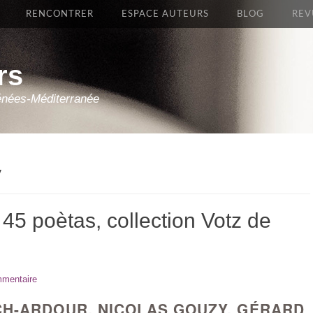
RENCONTRER
ESPACE AUTEURS
BLOG
REV
rs
énées-Méditerranée
y
 45 poètas, collection Votz de
mmentaire
CH-ARDOUR, NICOLAS GOUZY, GÉRARD