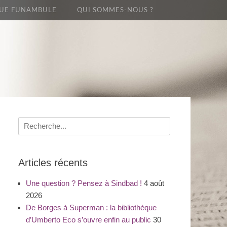
UE FUNAMBULE
QUI SOMMES-NOUS ?
Recherche
pour
:
Articles récents
Une question ? Pensez à Sindbad !
4 août
2026
De Borges à Superman : la bibliothèque
d’Umberto Eco s’ouvre enfin au public
30