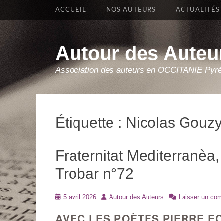
Premier Menu
Aller
ACCUEIL
NOS AUTEURS
ACTUALITÉS
au
contenu
Autour des Auteu
Association des auteurs en OCCITANIE Pyr
Étiquette :
Nicolas Gouz
Fraternitat Mediterranèa,
Trobar n°72
Posté
Auteur
5 avril 2026
Autour des Auteurs
Laisser un co
le
AVEC LES POÈTES PIERRE E