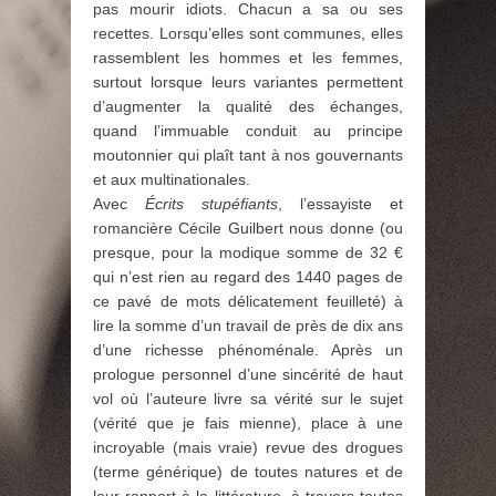
pas mourir idiots. Chacun a sa ou ses
recettes. Lorsqu’elles sont communes, elles
rassemblent les hommes et les femmes,
surtout lorsque leurs variantes permettent
d’augmenter la qualité des échanges,
quand l’immuable conduit au principe
moutonnier qui plaît tant à nos gouvernants
et aux multinationales.
Avec
Écrits stupéfiants
, l’essayiste et
romancière Cécile Guilbert nous donne (ou
presque, pour la modique somme de 32 €
qui n’est rien au regard des 1440 pages de
ce pavé de mots délicatement feuilleté) à
lire la somme d’un travail de près de dix ans
d’une richesse phénoménale. Après un
prologue personnel d’une sincérité de haut
vol où l’auteure livre sa vérité sur le sujet
(vérité que je fais mienne), place à une
incroyable (mais vraie) revue des drogues
(terme générique) de toutes natures et de
leur rapport à la littérature, à travers toutes