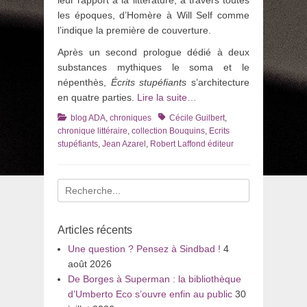
les époques, d’Homère à Will Self comme
l’indique la première de couverture.
Après un second prologue dédié à deux
substances mythiques le soma et le
népenthès,
Écrits stupéfiants
s’architecture
en quatre parties.
Lire la suite…
Catégories
Tags
blog ADA
,
chroniques
Cécile Guilbert
,
chronique littéraire
,
collection Bouquins
,
Ecrits
stupéfiants
,
Jean Azarel
,
Robert Laffond éditeur
Recherche
pour
:
Articles récents
Une question ? Pensez à Sindbad !
4
août 2026
De Borges à Superman : la bibliothèque
d’Umberto Eco s’ouvre enfin au public
30