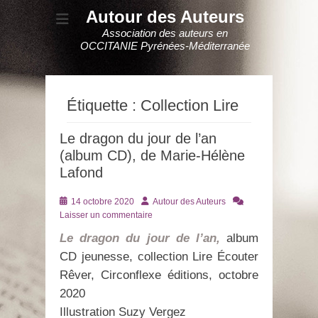
Autour des Auteurs
Association des auteurs en
OCCITANIE Pyrénées-Méditerranée
Étiquette :
Collection Lire
Le dragon du jour de l’an
(album CD), de Marie-Hélène
Lafond
Posté
Auteur
14 octobre 2020
Autour des Auteurs
le
Laisser un commentaire
Le dragon du jour de l’an,
album
CD jeunesse, collection Lire Écouter
Rêver, Circonflexe éditions, octobre
2020
Illustration Suzy Vergez