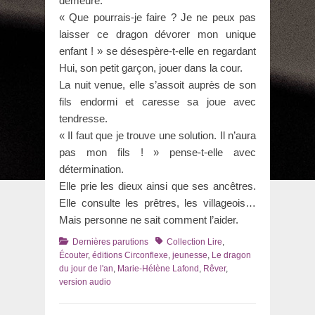
demeure.
« Que pourrais-je faire ? Je ne peux pas
laisser ce dragon dévorer mon unique
enfant ! » se désespère-t-elle en regardant
Hui, son petit garçon, jouer dans la cour.
La nuit venue, elle s’assoit auprès de son
fils endormi et caresse sa joue avec
tendresse.
« Il faut que je trouve une solution. Il n’aura
pas mon fils ! » pense-t-elle avec
détermination.
Elle prie les dieux ainsi que ses ancêtres.
Elle consulte les prêtres, les villageois…
Mais personne ne sait comment l’aider.
Catégories
Tags
Dernières parutions
Collection Lire
,
Écouter
,
éditions Circonflexe
,
jeunesse
,
Le dragon
du jour de l'an
,
Marie-Hélène Lafond
,
Rêver
,
version audio