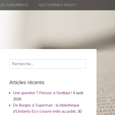
UE FUNAMBULE
QUI SOMMES-NOUS ?
Recherche
pour
:
Articles récents
Une question ? Pensez à Sindbad !
4 août
2026
De Borges à Superman : la bibliothèque
d’Umberto Eco s’ouvre enfin au public
30