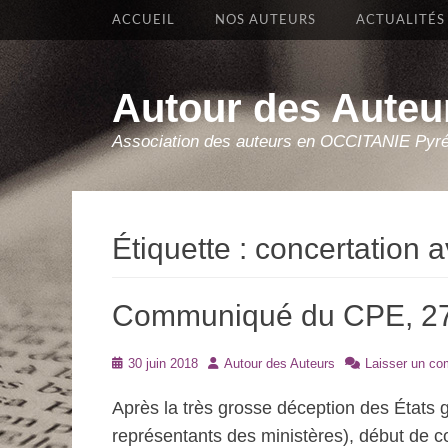
Premier Menu
Aller
ACCUEIL
NOS AUTEURS
ACTUALITÉS
au
contenu
Autour des Auteu
Association des auteurs en OCCITANIE Pyr
Étiquette :
concertation a
Communiqué du CPE, 27
Posté
Auteur
30 juin 2018
Autour des Auteurs
Laisser un co
le
Après la très grosse déception des États 
représentants des ministères), début de con