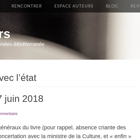
RENCONTRER
ESPACE AUTEURS
BLOG
REV
rs
énées-Méditerranée
vec l’état
 juin 2018
mmentaire
généraux du livre (pour rappel, absence criante des
certation avec la ministre de la Culture, et « enfin »