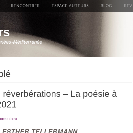
RENCONTRER
ESPACE AUTEURS
BLOG
REV
rs
énées-Méditerranée
blé
 réverbérations – La poésie à
2021
ommentaire
C ESTHER TELLERMANN