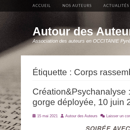
Premier Menu
Aller
ACCUEIL
NOS AUTEURS
ACTUALITÉS
au
contenu
Autour des Auteu
Association des auteurs en OCCITANIE Pyr
Étiquette :
Corps rassem
Création&Psychanalyse :
gorge déployée, 10 juin 
Posté
Auteur
15 mai 2021
Autour des Auteurs
Laisser un c
le
SOIRÉE AVE