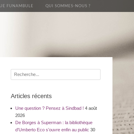
UE FUNAMBULE
QUI SOMMES-NOUS ?
Recherche
pour
:
Articles récents
Une question ? Pensez à Sindbad !
4 août
2026
De Borges à Superman : la bibliothèque
d’Umberto Eco s’ouvre enfin au public
30