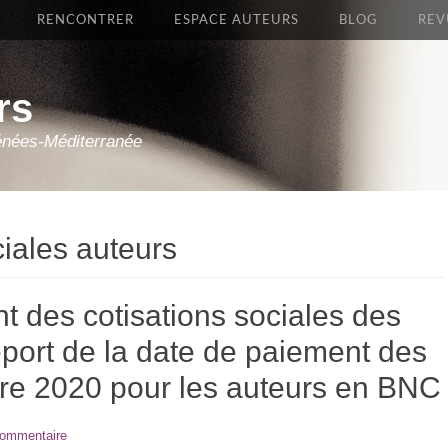
RENCONTRER
ESPACE AUTEURS
BLOG
REV
rs
énées-Méditerranée
ciales auteurs
t des cotisations sociales des
port de la date de paiement des
stre 2020 pour les auteurs en BNC
commentaire