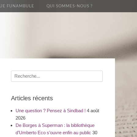
UE FUNAMBULE
QUI SOMMES-NOUS ?
Recherche
pour
:
Articles récents
Une question ? Pensez à Sindbad !
4 août
2026
De Borges à Superman : la bibliothèque
d’Umberto Eco s’ouvre enfin au public
30