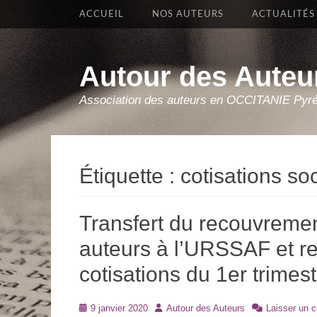
Premier Menu
Aller
ACCUEIL
NOS AUTEURS
ACTUALITÉS
au
contenu
Autour des Auteu
Association des auteurs en OCCITANIE Pyr
Étiquette :
cotisations so
Transfert du recouvremen
auteurs à l’URSSAF et re
cotisations du 1er trime
Posté
Auteur
9 janvier 2020
Autour des Auteurs
Laisser un 