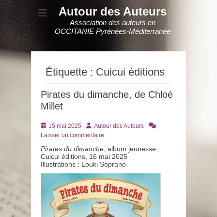
Autour des Auteurs
Association des auteurs en
OCCITANIE Pyrénées-Méditerranée
Étiquette :
Cuicui éditions
Pirates du dimanche, de Chloé
Millet
Posté
Auteur
15 mai 2025
Autour des Auteurs
le
Laisser un commentaire
Pirates du dimanche
, album jeunesse,
Cuicui éditions, 16 mai 2025
Illustrations : Louki Soprano