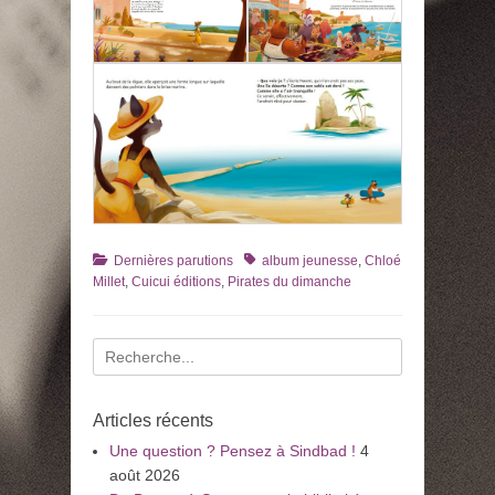
Catégories
Tags
Dernières parutions
album jeunesse
,
Chloé
Millet
,
Cuicui éditions
,
Pirates du dimanche
Recherche
pour
:
Articles récents
Une question ? Pensez à Sindbad !
4
août 2026