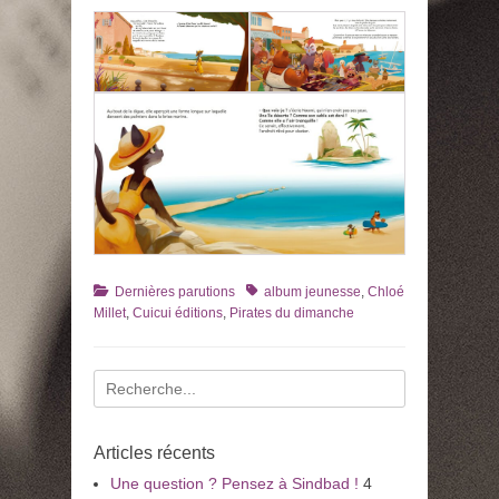
Catégories
Tags
Dernières parutions
album jeunesse
,
Chloé
Millet
,
Cuicui éditions
,
Pirates du dimanche
Recherche
pour
:
Articles récents
Une question ? Pensez à Sindbad !
4