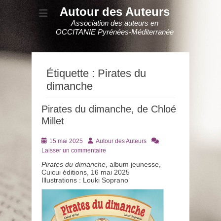
Autour des Auteurs
Association des auteurs en
OCCITANIE Pyrénées-Méditerranée
Étiquette :
Pirates du
dimanche
Pirates du dimanche, de Chloé
Millet
Posté
Auteur
15 mai 2025
Autour des Auteurs
le
Laisser un commentaire
Pirates du dimanche
, album jeunesse,
Cuicui éditions, 16 mai 2025
Illustrations : Louki Soprano