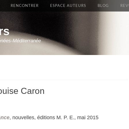
RENCONTRER
ESPACE AUTEURS
BLOG
REV
rs
énées-Méditerranée
Louise Caron
ance
, nouvelles, éditions M. P. E., mai 2015