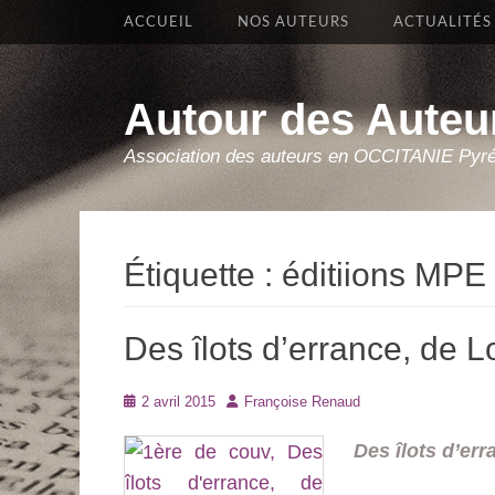
Premier Menu
Aller
ACCUEIL
NOS AUTEURS
ACTUALITÉS
au
contenu
Autour des Auteu
Association des auteurs en OCCITANIE Pyr
Étiquette :
éditiions MPE
Des îlots d’errance, de 
Posté
Auteur
2 avril 2015
Françoise Renaud
le
Des îlots d’err