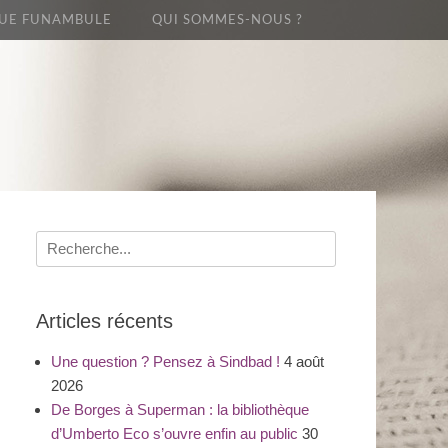
UE FUNAMBULE
QUI SOMMES-NOUS ?
Recherche
pour
:
Articles récents
Une question ? Pensez à Sindbad !
4 août
2026
De Borges à Superman : la bibliothèque
d’Umberto Eco s’ouvre enfin au public
30