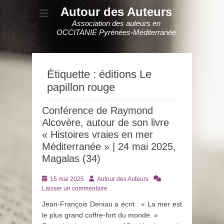
Autour des Auteurs
Association des auteurs en
OCCITANIE Pyrénées-Méditerranée
Étiquette :
éditions Le
papillon rouge
Conférence de Raymond
Alcovère, autour de son livre
« Histoires vraies en mer
Méditerranée » | 24 mai 2025,
Magalas (34)
Posté
Auteur
15 mai 2025
Autour des Auteurs
le
Laisser un commentaire
Jean-François Deniau a écrit : « La mer est
le plus grand coffre-fort du monde. »