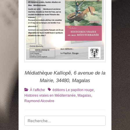
Médiathèque Kalliopê, 6 avenue de la
Mairie, 34480, Magalas
Catégories
Tags
À l'affiche
éditions Le papillon rouge
,
Histoires vraies en Méditerranée
,
Magalas
,
Raymond Alcovère
Recherche
pour