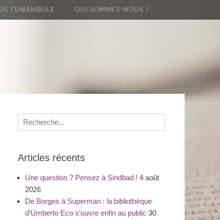
UE FUNAMBULE
QUI SOMMES-NOUS ?
Recherche
pour
:
Articles récents
Une question ? Pensez à Sindbad !
4 août
2026
De Borges à Superman : la bibliothèque
d’Umberto Eco s’ouvre enfin au public
30