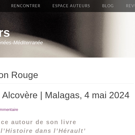
RENCONTRER
ESPACE AUTEURS
BLOG
REV
rs
énées-Méditerranée
llon Rouge
Alcovère | Malagas, 4 mai 2024
ommentaire
ce autour de son livre
l’Histoire dans l’Hérault’