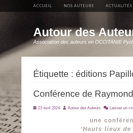
Premier Menu
Aller
ACCUEIL
NOS AUTEURS
ACTUALITÉS
au
contenu
Autour des Auteu
Association des auteurs en OCCITANIE Pyr
Étiquette :
éditions Papi
Conférence de Raymond 
Posté
Auteur
23 avril 2024
Autour des Auteurs
Laisser un c
le
une conféren
‘Hauts lieux de 