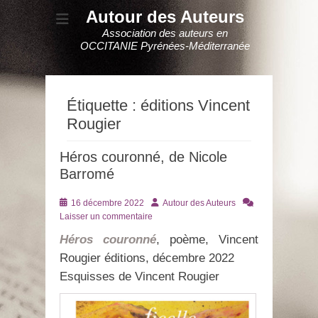
Autour des Auteurs
Association des auteurs en
OCCITANIE Pyrénées-Méditerranée
Étiquette :
éditions Vincent
Rougier
Héros couronné, de Nicole
Barromé
Posté
Auteur
16 décembre 2022
Autour des Auteurs
le
Laisser un commentaire
Héros couronné
, poème, Vincent
Rougier éditions, décembre 2022
Esquisses de Vincent Rougier