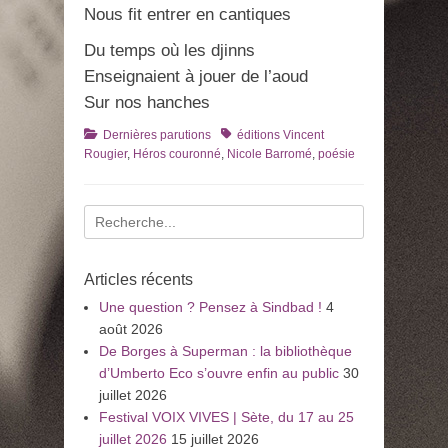
Nous fit entrer en cantiques
Du temps où les djinns
Enseignaient à jouer de l’aoud
Sur nos hanches
Catégories
Tags
Dernières parutions
éditions Vincent
Rougier
,
Héros couronné
,
Nicole Barromé
,
poésie
Recherche
pour
:
Articles récents
Une question ? Pensez à Sindbad !
4
août 2026
De Borges à Superman : la bibliothèque
d’Umberto Eco s’ouvre enfin au public
30
juillet 2026
Festival VOIX VIVES | Sète, du 17 au 25
juillet 2026
15 juillet 2026