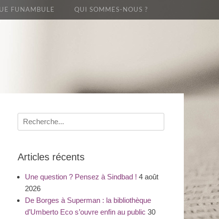
UE FUNAMBULE
QUI SOMMES-NOUS ?
Recherche
pour
:
Articles récents
Une question ? Pensez à Sindbad !
4 août
2026
De Borges à Superman : la bibliothèque
d’Umberto Eco s’ouvre enfin au public
30