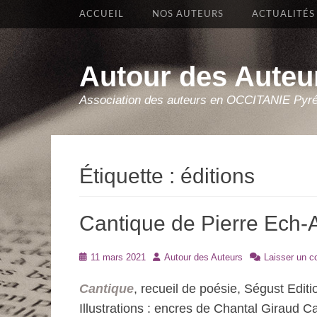
Premier Menu
Aller
ACCUEIL
NOS AUTEURS
ACTUALITÉS
au
contenu
Autour des Auteu
Association des auteurs en OCCITANIE Pyr
Étiquette :
éditions
Cantique de Pierre Ech-
Posté
Auteur
11 mars 2021
Autour des Auteurs
Laisser un 
le
Cantique
, recueil de poésie, Ségust Edit
Illustrations : encres de Chantal Giraud 