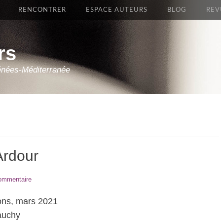
RENCONTRER
ESPACE AUTEURS
BLOG
REV
rs
énées-Méditerranée
Ardour
commentaire
ions, mars 2021
Cauchy