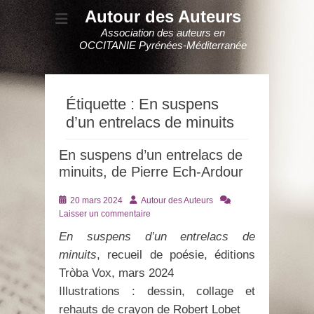
Autour des Auteurs
Association des auteurs en
OCCITANIE Pyrénées-Méditerranée
Étiquette :
En suspens
d’un entrelacs de minuits
En suspens d’un entrelacs de
minuits, de Pierre Ech-Ardour
Posté
Auteur
20 mars 2024
Autour des Auteurs
le
Laisser un commentaire
En suspens d’un entrelacs de
minuits
, recueil de poésie, éditions
Tròba Vox, mars 2024
Illustrations : dessin, collage et
rehauts de crayon de Robert Lobet