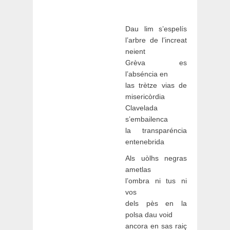
Dau lim s’espelís
l’arbre de l’increat
neient
Grèva es
l’abséncia en
las trètze vias de
misericòrdia
Clavelada
s’embailenca
la transparéncia
entenebrida
Als uòlhs negras
ametlas
l’ombra ni tus ni
vos
dels pès en la
polsa dau void
ancora en sas raiç