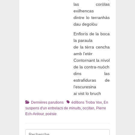
las coròlas
exilhencas
dintre lo terranhàs
dau degolòu
Enflorís de la boca
la paraula
de la tèrra cencha
amb l’etèr
Contornant la nívol
de la contra-nuòch
dins las
estrafiduras de
l’escuresina
ai vist lo bruch
Catégories
Tags
Dernières parutions
éditions Troba Vox
,
En
suspens d'un entrelacs de minuits
,
occitan
,
Pierre
Ech-Ardour
,
poésie
Recherche