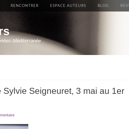
RENCONTRER
ESPACE AUTEURS
BLOG
REV
rs
énées-Méditerranée
 Sylvie Seigneuret, 3 mai au 1er
mentaire