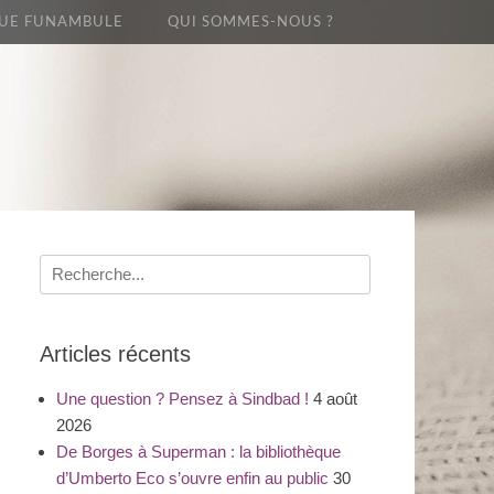
UE FUNAMBULE
QUI SOMMES-NOUS ?
Recherche
pour
:
Articles récents
Une question ? Pensez à Sindbad !
4 août
2026
De Borges à Superman : la bibliothèque
d’Umberto Eco s’ouvre enfin au public
30