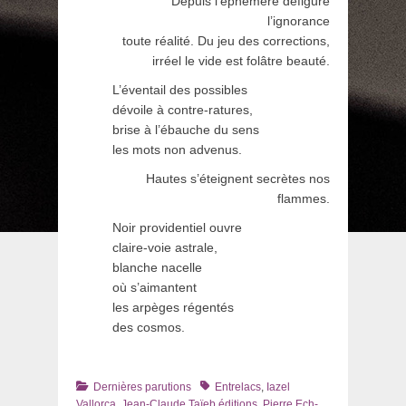
Depuis l’éphémère défigure
l’ignorance
toute réalité. Du jeu des corrections,
irréel le vide est folâtre beauté.
L’éventail des possibles
dévoile à contre-ratures,
brise à l’ébauche du sens
les mots non advenus.
Hautes s’éteignent secrètes nos
flammes.
Noir providentiel ouvre
claire-voie astrale,
blanche nacelle
où s’aimantent
les arpèges régentés
des cosmos.
Catégories
Tags
Dernières parutions
Entrelacs
,
Iazel
Vallorca
,
Jean-Claude Taïeb éditions
,
Pierre Ech-