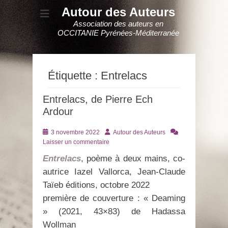
Autour des Auteurs
Association des auteurs en
OCCITANIE Pyrénées-Méditerranée
Étiquette :
Entrelacs
Entrelacs, de Pierre Ech
Ardour
Posté
Auteur
3 novembre 2022
Autour des Auteurs
le
Laisser un commentaire
Entrelacs
, poème à deux mains, co-
autrice Iazel Vallorca, Jean-Claude
Taïeb éditions, octobre 2022
première de couverture : « Deaming
» (2021, 43×83) de Hadassa
Wollman