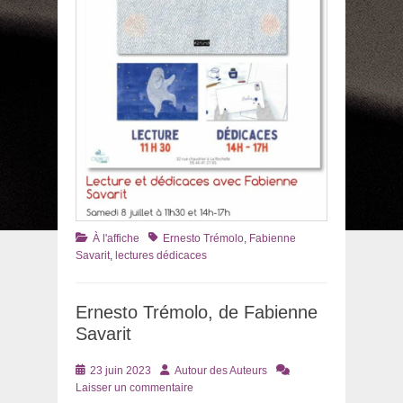
Catégories
Tags
À l'affiche
Ernesto Trémolo
,
Fabienne
Savarit
,
lectures dédicaces
Ernesto Trémolo, de Fabienne
Savarit
Posté
Auteur
23 juin 2023
Autour des Auteurs
le
Laisser un commentaire