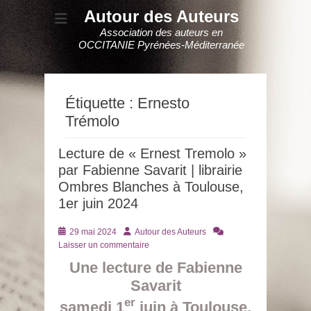
Autour des Auteurs
Association des auteurs en
OCCITANIE Pyrénées-Méditerranée
Étiquette :
Ernesto
Trémolo
Lecture de « Ernest Tremolo »
par Fabienne Savarit | librairie
Ombres Blanches à Toulouse,
1er juin 2024
Posté
Auteur
29 mai 2024
Autour des Auteurs
le
Laisser un commentaire
Une lecture de Fabienne
Savarit
er
samedi 1
juin à Toulouse,