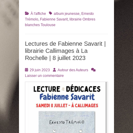
Catégories
Tags
À l'affiche
album jeunesse
,
Ernesto
Trémolo
,
Fabienne Savarit
,
librairie Ombres
blanches Toulouse
Lectures de Fabienne Savarit |
librairie Callimages à La
Rochelle | 8 juillet 2023
Posté
Auteur
29 juin 2023
Autour des Auteurs
le
Laisser un commentaire