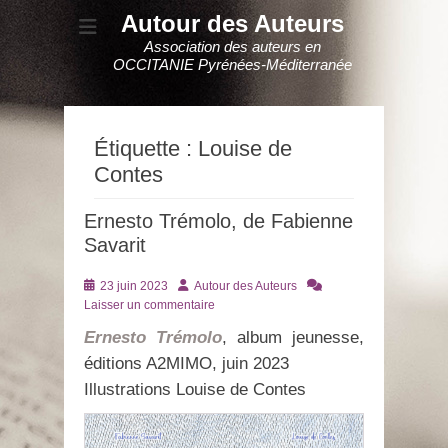
Autour des Auteurs
Association des auteurs en
OCCITANIE Pyrénées-Méditerranée
Étiquette :
Louise de
Contes
Ernesto Trémolo, de Fabienne
Savarit
Posté
Auteur
23 juin 2023
Autour des Auteurs
le
Laisser un commentaire
Ernesto Trémol
o
, album jeunesse,
éditions A2MIMO, juin 2023
Illustrations Louise de Contes