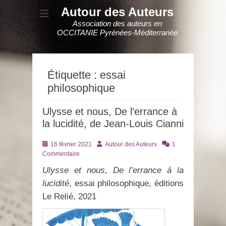
Autour des Auteurs
Association des auteurs en
OCCITANIE Pyrénées-Méditerranée
Étiquette :
essai
philosophique
Ulysse et nous, De l’errance à
la lucidité, de Jean-Louis Cianni
Posté
Auteur
16 février 2021
Autour des Auteurs
1
le
Commentaire
Ulysse et nous, De l’errance à la
lucidité
, essai philosophique, éditions
Le Relié, 2021