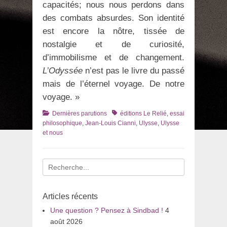
capacités; nous nous perdons dans
des combats absurdes. Son identité
est encore la nôtre, tissée de
nostalgie et de curiosité,
d’immobilisme et de changement.
L’Odyssée
n’est pas le livre du passé
mais de l’éternel voyage. De notre
voyage. »
Catégories
Tags
Dernières parutions
éditions Le Relié
,
essai
philosophique
,
Jean-Louis Cianni
,
Ulysse
,
Ulysse
et nous
Recherche
pour
:
Articles récents
Une question ? Pensez à Sindbad !
4
août 2026