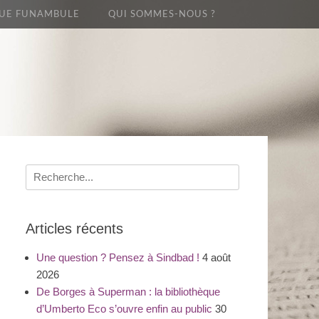
UE FUNAMBULE
QUI SOMMES-NOUS ?
Recherche
pour
:
Articles récents
Une question ? Pensez à Sindbad !
4 août
2026
De Borges à Superman : la bibliothèque
d’Umberto Eco s’ouvre enfin au public
30