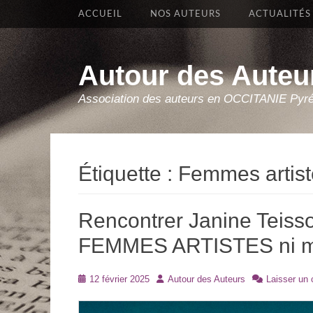
Premier Menu
Aller
ACCUEIL
NOS AUTEURS
ACTUALITÉS
au
contenu
Autour des Auteu
Association des auteurs en OCCITANIE Pyr
Étiquette :
Femmes artist
Rencontrer Janine Teiss
FEMMES ARTISTES ni mus
Posté
Auteur
12 février 2025
Autour des Auteurs
Laisser un
le