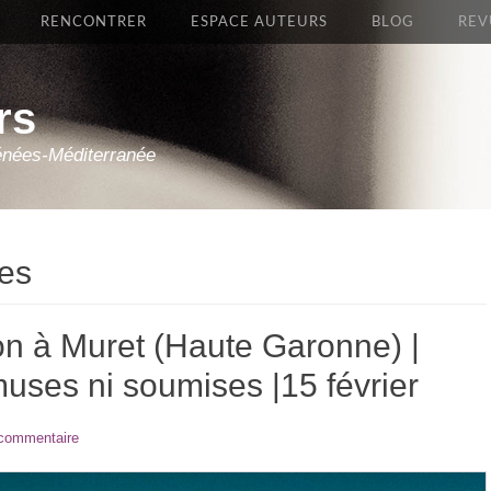
RENCONTRER
ESPACE AUTEURS
BLOG
REV
rs
énées-Méditerranée
es
on à Muret (Haute Garonne) |
es ni soumises |15 février
 commentaire