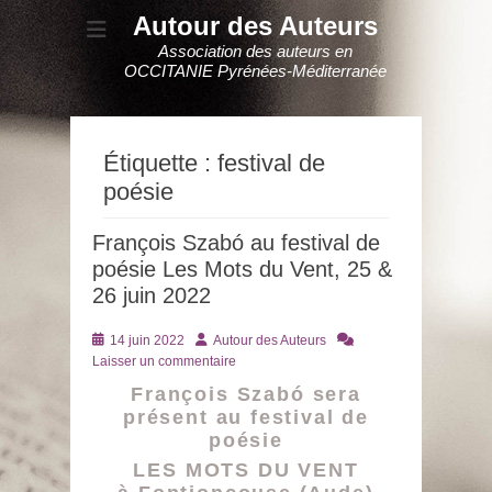
Autour des Auteurs
Association des auteurs en
OCCITANIE Pyrénées-Méditerranée
Étiquette :
festival de
poésie
François Szabó au festival de
poésie Les Mots du Vent, 25 &
26 juin 2022
Posté
Auteur
14 juin 2022
Autour des Auteurs
le
Laisser un commentaire
François Szabó sera
présent au festival de
poésie
LES MOTS DU VENT