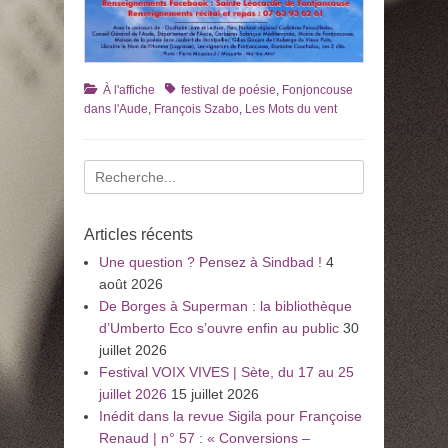
Catégories
Tags
À l'affiche
festival de poésie
,
Fonjoncouse
dans l'Aude
,
François Szabo
,
Les Mots du vent
Recherche
pour
:
Articles récents
Une question ? Pensez à Sindbad !
4
août 2026
De Borges à Superman : la bibliothèque
d’Umberto Eco s’ouvre enfin au public
30
juillet 2026
Festival VOIX VIVES | Sète, du 17 au 25
juillet 2026
15 juillet 2026
Inédit dans la revue Sigila pour Françoise
Renaud | n° 57 : « Conversions –