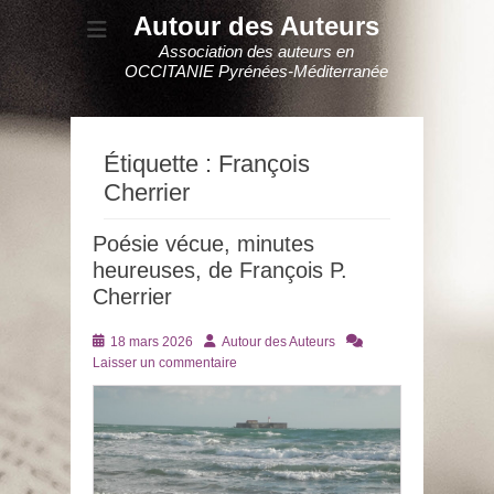
Autour des Auteurs
Association des auteurs en
OCCITANIE Pyrénées-Méditerranée
Étiquette :
François
Cherrier
Poésie vécue, minutes
heureuses, de François P.
Cherrier
Posté
Auteur
18 mars 2026
Autour des Auteurs
le
Laisser un commentaire