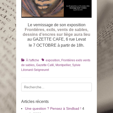
Le vernissage de son exposition
Frontières, exils, vents de sables,
dessins d’encres sur liège aura lieu
au GAZETTE CAFE, 6 rue Levat
le 7 OCTOBRE à partir de 18h.
Catégories
Tags
À l'affiche
exposition
,
Frontières exils vents
de sables
,
Gazette Café
,
Montpellier
,
Sylvie
Léonard-Seigneuret
Recherche
pour
:
Articles récents
Une question ? Pensez à Sindbad !
4