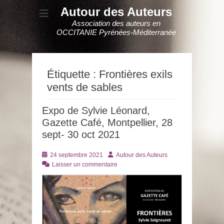
Autour des Auteurs
Association des auteurs en
OCCITANIE Pyrénées-Méditerranée
Étiquette :
Frontières exils
vents de sables
Expo de Sylvie Léonard,
Gazette Café, Montpellier, 28
sept- 30 oct 2021
Posté
Auteur
24 septembre 2021
Autour des Auteurs
le
Laisser un commentaire