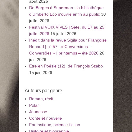
août 2026
De Borges à Superman : la bibliothèque
d’Umberto Eco s’ouvre enfin au public
30
juillet 2026
Festival VOIX VIVES | Sète, du 17 au 25
juillet 2026
15 juillet 2026
Inédit dans la revue Sigila pour Françoise
Renaud | n° 57 : « Conversions –
Conversões » | printemps – été 2026
26
juin 2026
Être en Poésie (12), de François Szabó
15 juin 2026
Auteurs par genre
Roman, récit
Polar
Jeunesse
Conte et nouvelle
Fantastique, science-fiction
Histoire et biographie