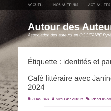
Premier Menu
Aller
ACCUEIL
NOS AUTEURS
ACTUALITÉS
au
contenu
Autour des Auteu
Association des auteurs en OCCITANIE Pyr
Étiquette :
identités et pa
Café littéraire avec Jani
2024
Posté
Auteur
21 mai 2024
Autour des Auteurs
Laisser un c
le