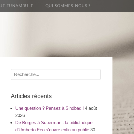
UE FUNAMBULE
QUI SOMMES-NOUS ?
Recherche
pour
:
Articles récents
Une question ? Pensez à Sindbad !
4 août
2026
De Borges à Superman : la bibliothèque
d’Umberto Eco s’ouvre enfin au public
30