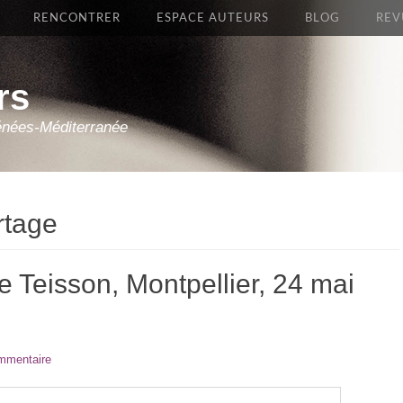
RENCONTRER
ESPACE AUTEURS
BLOG
REV
rs
énées-Méditerranée
rtage
ne Teisson, Montpellier, 24 mai
ommentaire