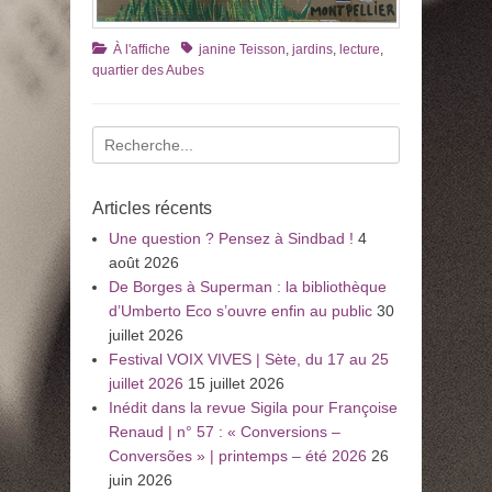
Catégories
Tags
À l'affiche
janine Teisson
,
jardins
,
lecture
,
quartier des Aubes
Recherche
pour
:
Articles récents
Une question ? Pensez à Sindbad !
4
août 2026
De Borges à Superman : la bibliothèque
d’Umberto Eco s’ouvre enfin au public
30
juillet 2026
Festival VOIX VIVES | Sète, du 17 au 25
juillet 2026
15 juillet 2026
Inédit dans la revue Sigila pour Françoise
Renaud | n° 57 : « Conversions –
Conversões » | printemps – été 2026
26
juin 2026