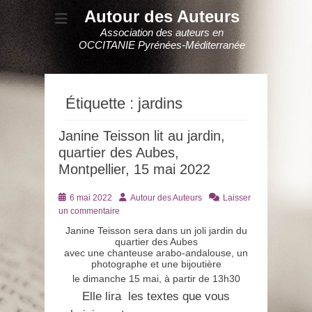
Autour des Auteurs
Association des auteurs en
OCCITANIE Pyrénées-Méditerranée
Étiquette :
jardins
Janine Teisson lit au jardin,
quartier des Aubes,
Montpellier, 15 mai 2022
Posté
Auteur
6 mai 2022
Autour des Auteurs
Laisser
le
un commentaire
Janine Teisson sera dans un joli jardin du
quartier des Aubes
avec une chanteuse arabo-andalouse, un
photographe et une bijoutière
le dimanche 15 mai, à partir de 13h30
Elle lira les textes que vous