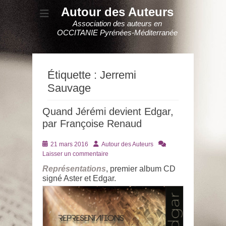
Autour des Auteurs
Association des auteurs en
OCCITANIE Pyrénées-Méditerranée
Étiquette :
Jerremi
Sauvage
Quand Jérémi devient Edgar,
par Françoise Renaud
Posté
Auteur
21 mars 2016
Autour des Auteurs
le
Laisser un commentaire
Représentations
, premier album CD
signé Aster et Edgar.