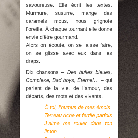
savoureuse. Elle écrit les textes.
Murmure, susurre, mange des
caramels mous, nous grignote
l’oreille. À chaque tournant elle donne
envie d’être gourmand.
Alors on écoute, on se laisse faire,
on se glisse avec eux dans les
draps.
Dix chansons –
Des bulles bleues,
Complexe, Bad boys, Éternel
… – qui
parlent de la vie, de l’amour, des
départs, des mots et des vivants.
Ô toi, l’humus de mes émois
Terreau riche et fertile parfois
J’aime me rouler dans ton
limon