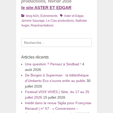
productions, février 2016
le site ASTER ET EDGAR
Catégories
Tags
blog ADA
,
Événements
Aster et Edgar
,
Jerremi Sauvage
,
Le Clau productions
,
Nathalie
Auger
,
Représentations
Recherche
pour
:
Articles récents
Une question ? Pensez à Sindbad !
4
août 2026
De Borges à Superman : la bibliothèque
d’Umberto Eco s’ouvre enfin au public
30
juillet 2026
Festival VOIX VIVES | Sète, du 17 au 25
juillet 2026
15 juillet 2026
Inédit dans la revue Sigila pour Françoise
Renaud | n° 57 : « Conversions –