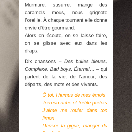
Murmure, susurre, mange des
caramels mous, nous grignote
l’oreille. À chaque tournant elle donne
envie d’être gourmand.
Alors on écoute, on se laisse faire,
on se glisse avec eux dans les
draps.
Dix chansons –
Des bulles bleues,
Complexe, Bad boys, Éternel
… – qui
parlent de la vie, de l’amour, des
départs, des mots et des vivants.
Ô toi, l’humus de mes émois
Terreau riche et fertile parfois
J’aime me rouler dans ton
limon
Danser la gigue, manger du