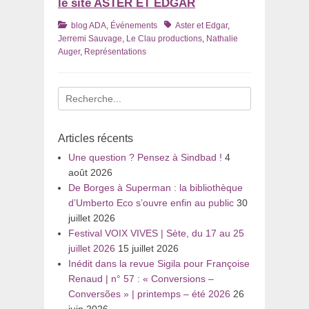
le site ASTER ET EDGAR
Catégories
Tags
blog ADA
,
Événements
Aster et Edgar
,
Jerremi Sauvage
,
Le Clau productions
,
Nathalie
Auger
,
Représentations
Recherche
pour
:
Articles récents
Une question ? Pensez à Sindbad !
4
août 2026
De Borges à Superman : la bibliothèque
d’Umberto Eco s’ouvre enfin au public
30
juillet 2026
Festival VOIX VIVES | Sète, du 17 au 25
juillet 2026
15 juillet 2026
Inédit dans la revue Sigila pour Françoise
Renaud | n° 57 : « Conversions –
Conversões » | printemps – été 2026
26