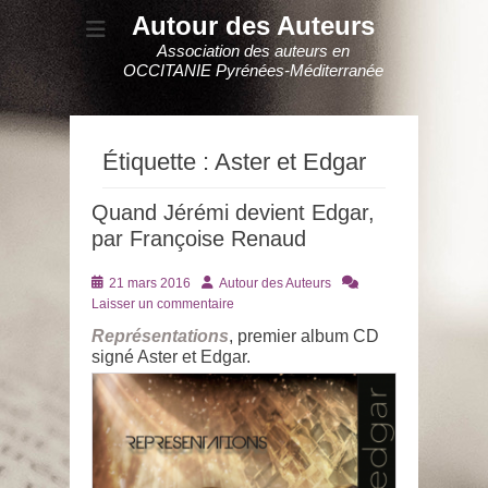
Autour des Auteurs
Association des auteurs en
OCCITANIE Pyrénées-Méditerranée
Étiquette :
Aster et Edgar
Quand Jérémi devient Edgar,
par Françoise Renaud
Posté
Auteur
21 mars 2016
Autour des Auteurs
le
Laisser un commentaire
Représentations
, premier album CD
signé Aster et Edgar.