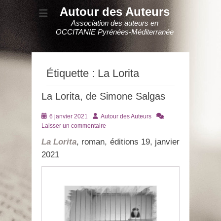
Autour des Auteurs
Association des auteurs en
OCCITANIE Pyrénées-Méditerranée
Étiquette :
La Lorita
La Lorita, de Simone Salgas
Posté
Auteur
6 janvier 2021
Autour des Auteurs
le
Laisser un commentaire
La Lorita
, roman, éditions 19, janvier
2021