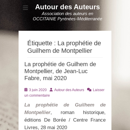
Autour des Auteurs
Association des auteurs en
OCCITANIE Pyrénées-Méditerranée
Étiquette :
La prophétie de
Guilhem de Montpellier
La prophétie de Guilhem de
Montpellier, de Jean-Luc
Fabre, mai 2020
Posté
Auteur
3 juin 2020
Autour des Auteurs
Laisser
le
un commentaire
La prophétie de Guilhem de
Montpellier
, roman historique,
éditions De Borée / Centre France
Livres, 28 mai 2020