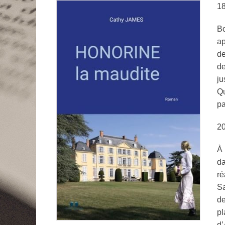
18
Bo
ap
de
d
ju
Qu
pa
20
À 
da
r
Sa
de
pl
d