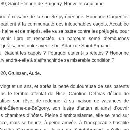
89, Saint-Étienne-de-Baïgorry, Nouvelle-Aquitaine.
uc émissaire de la société pyrénéenne, Honorine Carpentier
partient à la communauté des intouchables cagots. Accablée
 haine et de mépris, elle va se battre contre les préjugés, pour
evenir libre et respectée, un parcours semé d’embuches
squ’à sa rencontre avec le bel Adam de Saint-Armand…
i étaient les cagots ? Pourquoi étaient-ils rejetés ? Honorine
rviendra-t-elle à s’affranchir de sa misérable condition ?
20, Gruissan, Aude.
vingt et un ans, et après la perte douloureuse de ses parents
ns le terrible attentat de Nice, Caroline Delmas décide de
éaliser son rêve, de redonner à sa maison de vacances de
int-Étienne-de-Baïgorry, son lustre d’antan et ainsi d’ouvrir
s chambres d’hôtes. Pleine d’enthousiasme, elle se rend sur
ace, mais se heurte, à peine arrivée, à l’inexplicable hostilité
’Agatha Cazeneuve et Julian de Saint-Armand, qu’elle ne