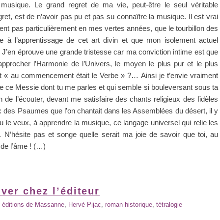
 musique. Le grand regret de ma vie, peut-être le seul véritable
gret, est de n’avoir pas pu et pas su connaître la musique. Il est vrai
ent pas particulièrement en mes vertes années, que le tourbillon des
ire à l’apprentissage de cet art divin et que mon isolement actuel
 J’en éprouve une grande tristesse car ma conviction intime est que
’approcher l’Harmonie de l’Univers, le moyen le plus pur et le plus
écrit « au commencement était le Verbe » ?… Ainsi je t’envie vraiment
me ce Messie dont tu me parles et qui semble si bouleversant sous ta
 de l’écouter, devant me satisfaire des chants religieux des fidèles
x des Psaumes que l’on chantait dans les Assemblées du désert, il y
u le veux, à apprendre la musique, ce langage universel qui relie les
 N’hésite pas et songe quelle serait ma joie de savoir que toi, au
 de l’âme ! (…)
uver chez l’éditeur
,
éditions de Massanne
,
Hervé Pijac
,
roman historique
,
tétralogie