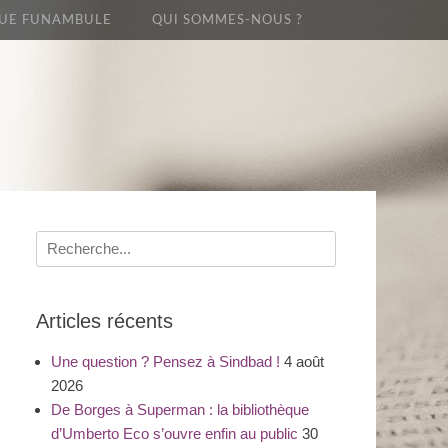
UE FUNAMBULE
QUI SOMMES-NOUS ?
Recherche
pour
:
Articles récents
Une question ? Pensez à Sindbad !
4 août
2026
De Borges à Superman : la bibliothèque
d’Umberto Eco s’ouvre enfin au public
30