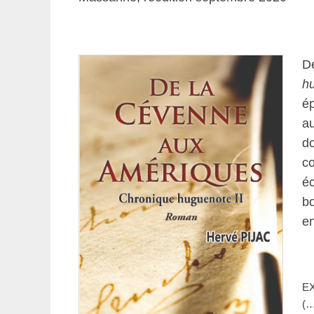
D
h
ép
a
d
co
é
b
e
E
(…