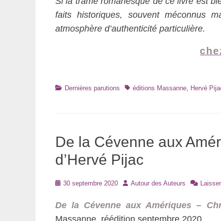
Si la trame romanesque de ce livre est bie
faits historiques, souvent méconnus m
atmosphère d’authenticité particulière.
che
Catégories
Tags
Dernières parutions
éditions Massanne
,
Hervé Pija
De la Cévenne aux Amér
d’Hervé Pijac
Posté
Auteur
30 septembre 2020
Autour des Auteurs
Laisse
le
De la Cévenne aux Amériques – Ch
Massanne, réédition septembre 2020