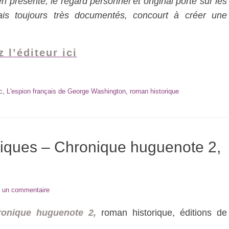
n présente, le regard personnel et original porté sur les
ais toujours très documentés, concourt à créer une
z l’éditeur ici
c
,
L'espion français de George Washington
,
roman historique
iques – Chronique huguenote 2,
r un commentaire
ronique huguenote 2,
roman historique, éditions de