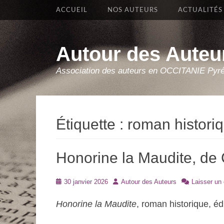
Premier Menu
Aller
ACCUEIL
NOS AUTEURS
ACTUALITÉS
au
contenu
Autour des Auteu
Association des auteurs en OCCITANIE Pyr
Étiquette :
roman histori
Honorine la Maudite, de
Posté
Auteur
30 janvier 2026
Autour des Auteurs
Laisser un
le
Honorine la Maudite
, roman historique, éd