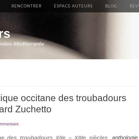
RENCONTRER
ESPACE AUTEURS
BLOG
REV
rs
énées-Méditerranée
rique occitane des troubadours
rard Zuchetto
ommentaire
ne des troubadours XIIe – XIIIe siècles
,
anthologie