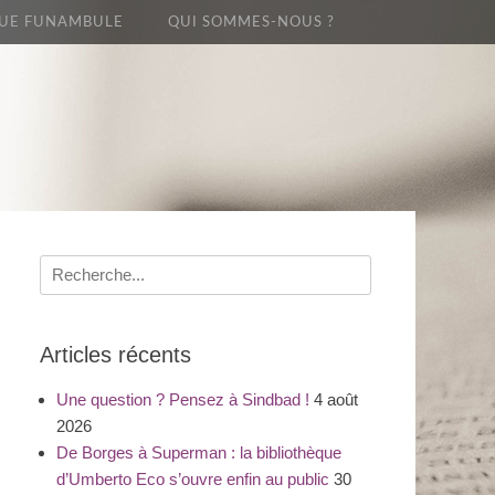
UE FUNAMBULE
QUI SOMMES-NOUS ?
Recherche
pour
:
Articles récents
Une question ? Pensez à Sindbad !
4 août
2026
De Borges à Superman : la bibliothèque
d’Umberto Eco s’ouvre enfin au public
30