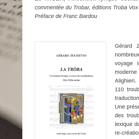
commentée du Trobar, éditions Troba Vox
Préface de Franc Bardou
Gérard Z
nombreux
voyage i
moderne 
Alighieri.
110 trou
traduction
Une prése
des trou
lexique d
re-créat