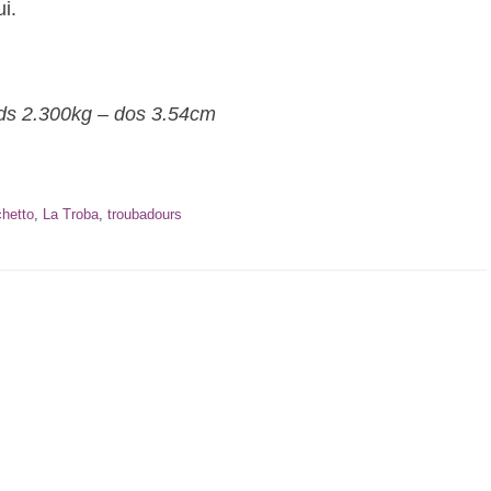
i.
ds 2.300kg – dos 3.54cm
hetto
,
La Troba
,
troubadours