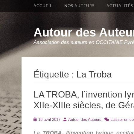
Premier Menu
Aller
ACCUEIL
NOS AUTEURS
ACTUALITÉS
au
contenu
Autour des Auteu
Association des auteurs en OCCITANIE Pyr
Étiquette :
La Troba
LA TROBA, l’invention ly
XIIe-XIIIe siècles, de Gé
Posté
Auteur
18 avril 2017
Autour des Auteurs
Laisser un c
le
La TROBA, l’invention lyrique occita