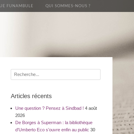
UE FUNAMBULE
QUI SOMMES-NOUS ?
Recherche
pour
:
Articles récents
Une question ? Pensez à Sindbad !
4 août
2026
De Borges à Superman : la bibliothèque
d’Umberto Eco s’ouvre enfin au public
30