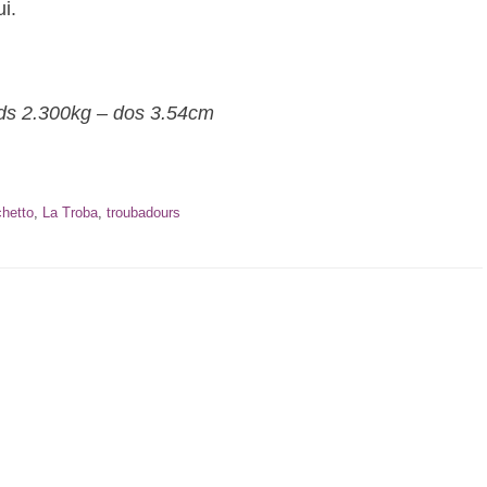
i.
ds 2.300kg – dos 3.54cm
hetto
,
La Troba
,
troubadours