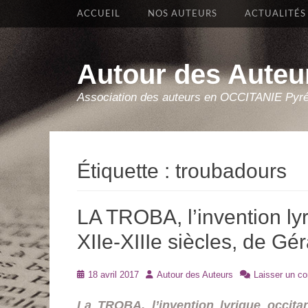
Premier Menu
Aller
ACCUEIL
NOS AUTEURS
ACTUALITÉS
au
contenu
Autour des Auteu
Association des auteurs en OCCITANIE Pyr
Étiquette :
troubadours
LA TROBA, l’invention ly
XIIe-XIIIe siècles, de Gé
Posté
Auteur
18 avril 2017
Autour des Auteurs
Laisser un c
le
La TROBA, l’invention lyrique occita