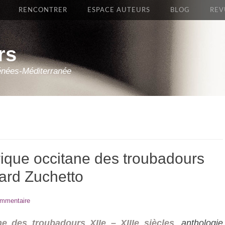
RENCONTRER
ESPACE AUTEURS
BLOG
REV
rs
énées-Méditerranée
rique occitane des troubadours
rard Zuchetto
ommentaire
ne des troubadours XIIe – XIIIe siècles
,
anthologie