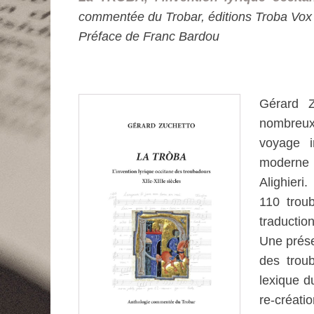
commentée du Trobar, éditions Troba Vox
Préface de Franc Bardou
Gérard Z
nombreux
voyage i
moderne 
Alighieri.
110 trou
traduction
Une prése
des trou
lexique d
re-créat