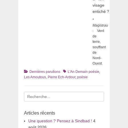
visage
entiché ?
*
Magistrau
: Vent
de
terre,
soufflant
de
Nord-
Ouest.
Catégories
Tags
Dernières parutions
L'An Demain poésie
,
Les Amoutous
,
Pierre Ech-Ardour
,
poésie
Recherche
pour
:
Articles récents
Une question ? Pensez à Sindbad !
4
août 2026