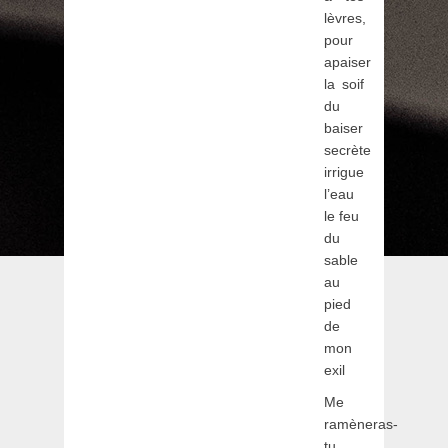
lèvres,
pour
apaiser
la soif
du
baiser
secrète
irrigue
l’eau
le feu
du
sable
au
pied
de
mon
exil
Me
ramèneras-
tu