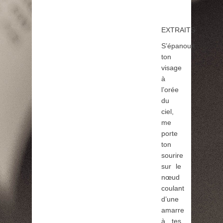
EXTRAITS
S’épanouit
ton
visage
à
l’orée
du
ciel,
me
porte
ton
sourire
sur le
nœud
coulant
d’une
amarre
à tes