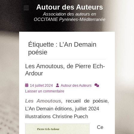
Autour des Auteurs
Association des auteurs en
OCCITANIE Pyrénées-Méditerranée
Étiquette :
L’An Demain
poésie
Les Amoutous, de Pierre Ech-
Ardour
Posté
Auteur
14 juillet 2024
Autour des Auteurs
le
Laisser un commentaire
Les Amoutous
, recueil de poésie,
L’An Demain éditions, juillet 2024
illustrations Christine Puech
Ce