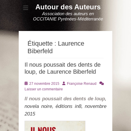
Autour des Auteurs
Association des auteurs en
OCCITANIE Pyrénées-Méditerranée
Étiquette :
Laurence
Biberfeld
Il nous poussait des dents de
loup, de Laurence Biberfeld
Posté
Auteur
27 novembre 2015
Françoise Renaud
le
Laisser un commentaire
Il nous poussait des dents de loup
,
novela noire, éditions in8, novembre
2015