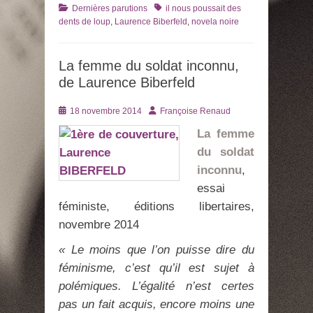
Catégories
Tags
Dernières parutions
il nous poussait des
dents de loup
,
Laurence Biberfeld
,
novela noire
La femme du soldat inconnu,
de Laurence Biberfeld
Posté
Auteur
18 novembre 2014
Françoise Renaud
le
La femme
du soldat
inconnu
,
essai
féministe, éditions libertaires,
novembre 2014
« Le moins que l’on puisse dire du
féminisme, c’est qu’il est sujet à
polémiques. L’égalité n’est certes
pas un fait acquis, encore moins une