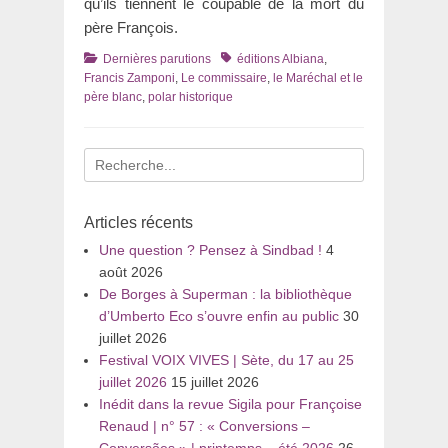
qu’ils tiennent le coupable de la mort du
père François.
Catégories
Tags
Dernières parutions
éditions Albiana
,
Francis Zamponi
,
Le commissaire
,
le Maréchal et le
père blanc
,
polar historique
Recherche
pour
:
Articles récents
Une question ? Pensez à Sindbad !
4
août 2026
De Borges à Superman : la bibliothèque
d’Umberto Eco s’ouvre enfin au public
30
juillet 2026
Festival VOIX VIVES | Sète, du 17 au 25
juillet 2026
15 juillet 2026
Inédit dans la revue Sigila pour Françoise
Renaud | n° 57 : « Conversions –
Conversões » | printemps – été 2026
26