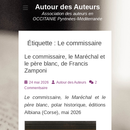
Autour des Auteurs
Association des auteurs en
OCCITANIE Pyrénées-Méditerranée
Étiquette :
Le commissaire
Le commissaire, le Maréchal et
le père blanc, de Francis
Zamponi
Posté
Auteur
24 mai 2026
Autour des Auteurs
2
le
Commentsaire
Le commissaire, le Maréchal et le
père blanc
, polar historique, éditions
Albiana (Corse), mai 2026