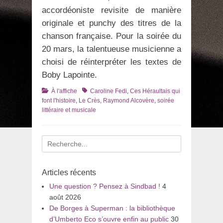
accordéoniste revisite de manière
originale et punchy des titres de la
chanson française. Pour la soirée du
20 mars, la talentueuse musicienne a
choisi de réinterpréter les textes de
Boby Lapointe.
Catégories
Tags
À l'affiche
Caroline Fedi
,
Ces Héraultais qui
font l'histoire
,
Le Crès
,
Raymond Alcovère
,
soirée
littéraire et musicale
Recherche
pour
:
Articles récents
Une question ? Pensez à Sindbad !
4
août 2026
De Borges à Superman : la bibliothèque
d’Umberto Eco s’ouvre enfin au public
30