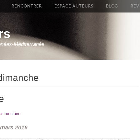
RENCONTRER
ESPACE AUTEURS
BLOG
REV
rs
énées-Méditerranée
dimanche
e
commentaire
 mars 2016