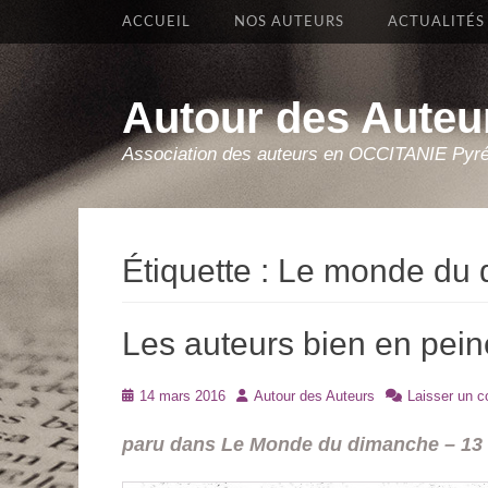
Premier Menu
Aller
ACCUEIL
NOS AUTEURS
ACTUALITÉS
au
contenu
Autour des Auteu
Association des auteurs en OCCITANIE Pyr
Étiquette :
Le monde du 
Les auteurs bien en pein
Posté
Auteur
14 mars 2016
Autour des Auteurs
Laisser un 
le
paru dans Le Monde du dimanche – 13