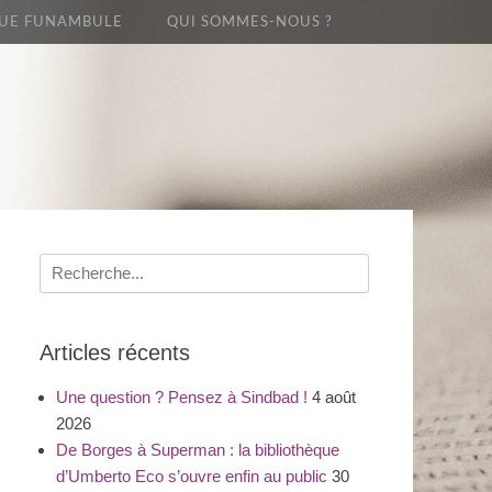
UE FUNAMBULE
QUI SOMMES-NOUS ?
Recherche
pour
:
Articles récents
Une question ? Pensez à Sindbad !
4 août
2026
De Borges à Superman : la bibliothèque
d’Umberto Eco s’ouvre enfin au public
30