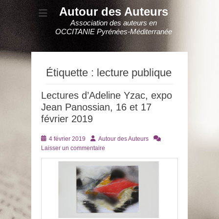
Autour des Auteurs
Association des auteurs en
OCCITANIE Pyrénées-Méditerranée
Étiquette :
lecture publique
Lectures d’Adeline Yzac, expo
Jean Panossian, 16 et 17
février 2019
Posté
Auteur
4 février 2019
Autour des Auteurs
le
Laisser un commentaire