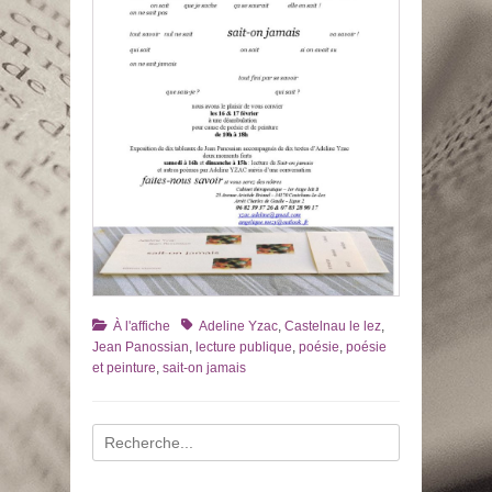
Catégories
Tags
À l'affiche
Adeline Yzac
,
Castelnau le lez
,
Jean Panossian
,
lecture publique
,
poésie
,
poésie
et peinture
,
sait-on jamais
Recherche
pour
: