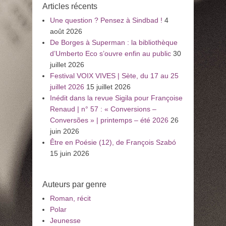
Articles récents
Une question ? Pensez à Sindbad !
4
août 2026
De Borges à Superman : la bibliothèque
d’Umberto Eco s’ouvre enfin au public
30
juillet 2026
Festival VOIX VIVES | Sète, du 17 au 25
juillet 2026
15 juillet 2026
Inédit dans la revue Sigila pour Françoise
Renaud | n° 57 : « Conversions –
Conversões » | printemps – été 2026
26
juin 2026
Être en Poésie (12), de François Szabó
15 juin 2026
Auteurs par genre
Roman, récit
Polar
Jeunesse